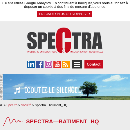
Panneau de gestion des cookies
Ce site utilise Google Analytics. En continuant à naviguer, vous nous autorisez à
déposer un cookie à des fins de mesure d'audience.
.
EN SAVOIR PLUS OU S'OPPOSER
Contact
ÉCOUTEZ LE SILENCE...
>
Spectra
>
Société
>
Spectra—batiment_HQ
SPECTRA—BATIMENT_HQ