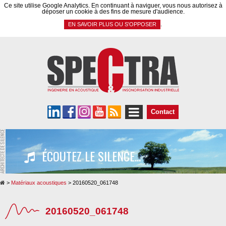
Panneau de gestion des cookies
Ce site utilise Google Analytics. En continuant à naviguer, vous nous autorisez à
déposer un cookie à des fins de mesure d'audience.
.
EN SAVOIR PLUS OU S'OPPOSER
Contact
ÉCOUTEZ LE SILENCE...
>
Matériaux acoustiques
>
20160520_061748
20160520_061748