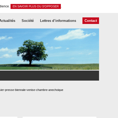
udience.
.
EN SAVOIR PLUS OU S'OPPOSER
Actualités
Société
Lettres d’informations
Contact
sier-presse-biennale-venise-chambre-anechoique