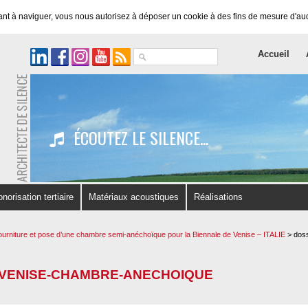
nuant à naviguer, vous nous autorisez à déposer un cookie à des fins de mesure d'a
Accueil
ÉCOUTEZ LE SILENCE...
onorisation tertiaire
Matériaux acoustiques
Réalisations
ourniture et pose d’une chambre semi-anéchoïque pour la Biennale de Venise – ITALIE
>
dos
-VENISE-CHAMBRE-ANECHOIQUE