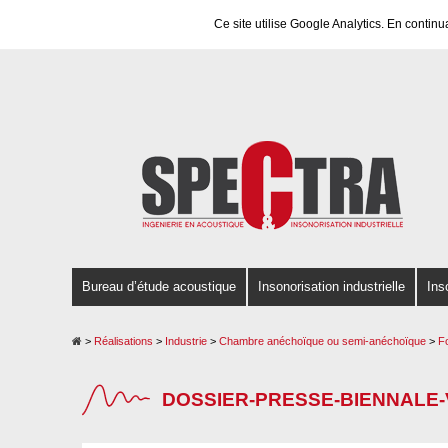
Panneau de gestion des cookies
Ce site utilise Google Analytics. En conti
Bureau d’étude acoustique
Insonorisation industrielle
Ins
>
Réalisations
>
Industrie
>
Chambre anéchoïque ou semi-anéchoïque
>
F
DOSSIER-PRESSE-BIENNALE