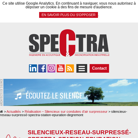
Panneau de gestion des cookies
Ce site utilise Google Analytics. En continuant à naviguer, vous nous autorisez à
déposer un cookie à des fins de mesure d'audience.
.
EN SAVOIR PLUS OU S'OPPOSER
Contact
ÉCOUTEZ LE SILENCE...
>
Actualités
>
Réalisation – Silencieux sur conduites d’air surpresseur
>
silencieux-
reseau-surpressé-spectra-station-epuration-degremont
SILENCIEUX-RESEAU-SURPRESSÉ-