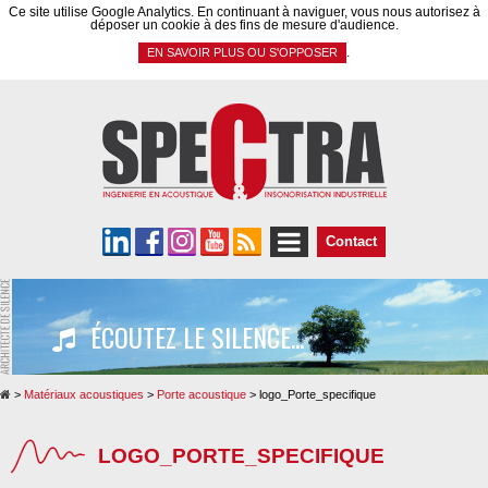
Panneau de gestion des cookies
Ce site utilise Google Analytics. En continuant à naviguer, vous nous autorisez à
déposer un cookie à des fins de mesure d'audience.
.
EN SAVOIR PLUS OU S'OPPOSER
Contact
ÉCOUTEZ LE SILENCE...
>
Matériaux acoustiques
>
Porte acoustique
>
logo_Porte_specifique
LOGO_PORTE_SPECIFIQUE