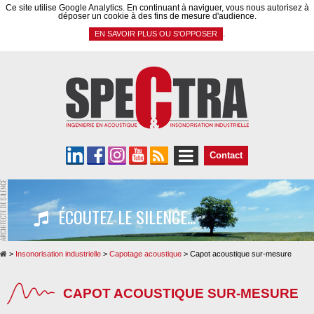
Panneau de gestion des cookies
Ce site utilise Google Analytics. En continuant à naviguer, vous nous autorisez à
déposer un cookie à des fins de mesure d'audience.
.
EN SAVOIR PLUS OU S'OPPOSER
Contact
ÉCOUTEZ LE SILENCE...
>
Insonorisation industrielle
>
Capotage acoustique
>
Capot acoustique sur-mesure
CAPOT ACOUSTIQUE SUR-MESURE